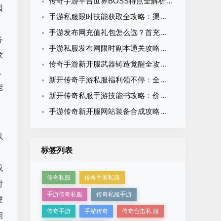
传奇手游平台世界BOSS特点全解析：刷新机制与击杀策略
因
手游私服限时技能获取全攻略：渠道周期与材料准备指南
，
手游发布网充值礼包怎么选？首充月卡累充限时礼包性价比全解析
务
手游私服发布网限时副本通关攻略：时间分配与效率打法全解析
求
传奇手游新开服武器铸造觉醒全攻略：从入门到神兵的系统养成指南
以
新开传奇手游私服福利领不停：全类型福利拆解与最大化领取攻略
能
新开传奇私服手游技能书攻略：价值评估、获取途径与职业优先级
手游传奇新开服网站装备合成攻略：材料大全与成功率提升技巧
以
标签列表
。
成
传奇私服
传奇手游私服
对
手游传奇私服
传奇私服手游
理
传奇手游
手游传奇
传奇合击私 服
闲