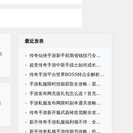
最近发表
法
传奇仙侠手游新手前期省钱技巧全攻略：零氪微氪资源规划与消费避坑指南
超变传奇手游中新手战士如何成长：从一刀被秒到全服霸主的进阶路线
传奇手游平台世界BOSS特点全解析：刷新机制与击杀策略
手游私服限时技能获取全攻略：渠道周期与材料准备指南
手游发布网充值礼包怎么选？首充月卡累充限时礼包性价比全解析
手游私服发布网限时副本通关攻略：时间分配与效率打法全解析
器
传奇手游新开服武器铸造觉醒全攻略：从入门到神兵的系统养成指南
新开传奇手游私服福利领不停：全类型福利拆解与最大化领取攻略
新开传奇私服手游技能书攻略：价值评估、获取途径与职业优先级