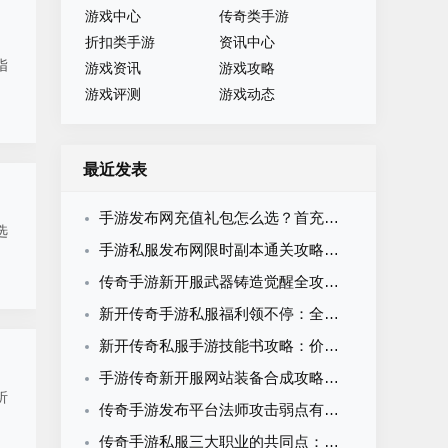
游戏中心
传奇类手游
折扣类手游
资讯中心
指
游戏资讯
游戏攻略
游戏评测
游戏动态
最近发表
手游发布网充值礼包怎么选？首充月卡累充限时礼包性价比全解析
选
手游私服发布网限时副本通关攻略：时间分配与效率打法全解析
传奇手游新开服武器铸造觉醒全攻略：从入门到神兵的系统养成指南
新开传奇手游私服福利领不停：全类型福利拆解与最大化领取攻略
新开传奇私服手游技能书攻略：价值评估、获取途径与职业优先级
手游传奇新开服网站装备合成攻略：材料大全与成功率提升技巧
析
传奇手游发布平台法师攻击弱点有哪些？五大致命短板全解析
传奇手游私服三大职业的共同点：玩了这么多年你可能没发现