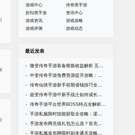
游戏中心
传奇类手游
折扣类手游
资讯中心
引
游戏资讯
游戏攻略
游戏评测
游戏动态
最近发表
微变传奇手游装备熔炼收益解析 五大等级属性增幅免费材料获取攻略
深
中变传奇手游免费资源提升攻略：零氪玩家战力逆袭每日资源高效利用指南
传奇仙侠手游新手前期省钱技巧全攻略：零氪微氪资源规划与消费避坑指南
超变传奇手游中新手战士如何成长：从一刀被秒到全服霸主的进阶路线
传奇手游平台世界BOSS特点全解析：刷新机制与击杀策略
手游私服限时技能获取全攻略：渠道周期与材料准备指南
业
手游发布网充值礼包怎么选？首充月卡累充限时礼包性价比全解析
手游私服发布网限时副本通关攻略：时间分配与效率打法全解析