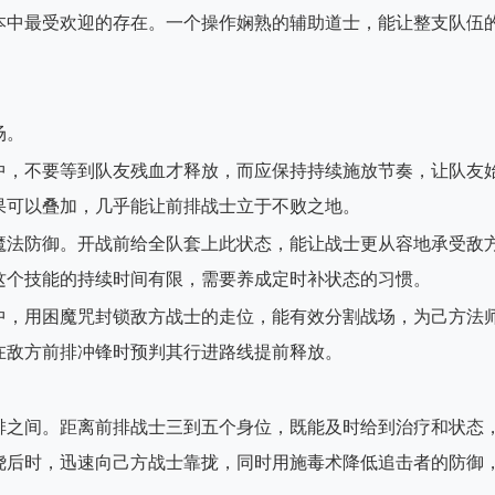
本中最受欢迎的存在。一个操作娴熟的辅助道士，能让整支队伍
场。
中，不要等到队友残血才释放，而应保持持续施放节奏，让队友
果可以叠加，几乎能让前排战士立于不败之地。
魔法防御。开战前给全队套上此状态，能让战士更从容地承受敌
这个技能的持续时间有限，需要养成定时补状态的习惯。
中，用困魔咒封锁敌方战士的走位，能有效分割战场，为己方法
在敌方前排冲锋时预判其行进路线提前释放。
排之间。距离前排战士三到五个身位，既能及时给到治疗和状态
绕后时，迅速向己方战士靠拢，同时用施毒术降低追击者的防御