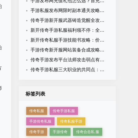
手游发布网充值礼包怎么选？首充月卡累充限时礼包性价比全解析
的
手游私服发布网限时副本通关攻略：时间分配与效率打法全解析
传奇手游新开服武器铸造觉醒全攻略：从入门到神兵的系统养成指南
新开传奇手游私服福利领不停：全类型福利拆解与最大化领取攻略
新开传奇私服手游技能书攻略：价值评估、获取途径与职业优先级
始
手游传奇新开服网站装备合成攻略：材料大全与成功率提升技巧
传奇手游发布平台法师攻击弱点有哪些？五大致命短板全解析
方
传奇手游私服三大职业的共同点：玩了这么多年你可能没发现
师
标签列表
传奇私服
传奇手游私服
，
手游传奇私服
传奇私服手游
，
传奇手游
手游传奇
传奇合击私 服