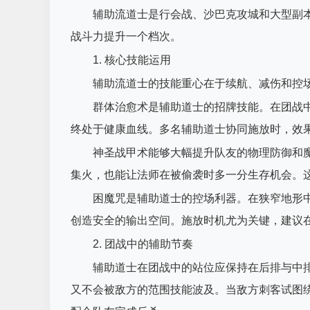
辅助流道士是行会战、沙巴克攻城和大型副
战斗力提升一个档次。
1. 核心技能运用
辅助流道士的技能重心在于续航、减伤和控
群体治愈术是辅助道士的招牌技能。在团战
终处于健康血线。多名辅助道士协同施放时，效
神圣战甲术能够大幅提升队友的物理防御和
集火，也能让法师在被偷袭时多一分生存机会。
困魔咒是辅助道士的控场利器。在狭窄地形
创造安全的输出空间。施放时机尤为关键，建议
2. 团战中的辅助节奏
辅助道士在团战中的站位应保持在后排与中
又不会被敌方的范围技能波及。当敌方刺客试图