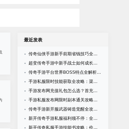
最近发表
载
传奇仙侠手游新手前期省钱技巧全攻略：零氪微氪资源规划与消费避坑指南
超变传奇手游中新手战士如何成长：从一刀被秒到全服霸主的进阶路线
传奇手游平台世界BOSS特点全解析：刷新机制与击杀策略
手游私服限时技能获取全攻略：渠道周期与材料准备指南
手游发布网充值礼包怎么选？首充月卡累充限时礼包性价比全解析
手游私服发布网限时副本通关攻略：时间分配与效率打法全解析
内
传奇手游新开服武器铸造觉醒全攻略：从入门到神兵的系统养成指南
新开传奇手游私服福利领不停：全类型福利拆解与最大化领取攻略
新开传奇私服手游技能书攻略：价值评估、获取途径与职业优先级